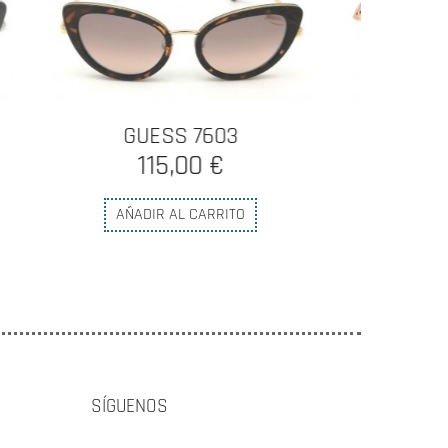
TIMBERLAND 9159
R
130,00 €
AÑADIR AL CARRITO
SÍGUENOS