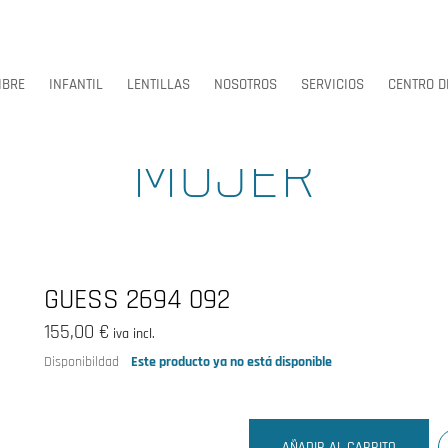
BRE
INFANTIL
LENTILLAS
NOSOTROS
SERVICIOS
CENTRO D
MUJER
BRE
INFANTIL
LENTILLAS
NOSOTROS
SERVICIOS
CENTRO D
GUESS 2694 092
155,00 €
iva incl.
Disponibildad
Este producto ya no está disponible
AÑADIR AL CARRITO