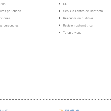
idos
OCT
turas por abono
Servicio Lentes de Contacto
ecciones
Reeducación auditiva
os personales
Revisión optométrica
Terapia visual