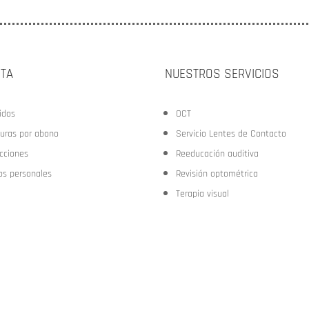
NTA
NUESTROS SERVICIOS
idos
OCT
turas por abono
Servicio Lentes de Contacto
ecciones
Reeducación auditiva
os personales
Revisión optométrica
Terapia visual