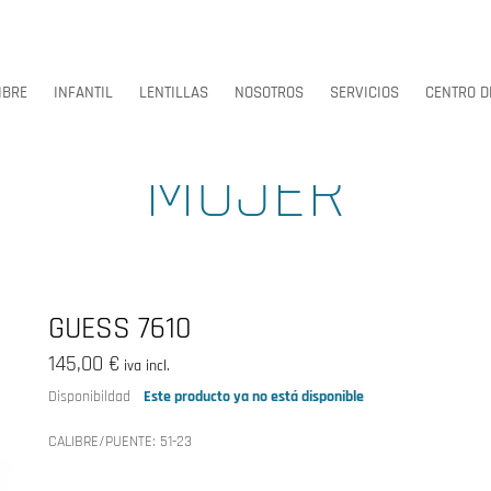
BRE
INFANTIL
LENTILLAS
NOSOTROS
SERVICIOS
CENTRO D
MUJER
BRE
INFANTIL
LENTILLAS
NOSOTROS
SERVICIOS
CENTRO D
GUESS 7610
145,00 €
iva incl.
Disponibildad
Este producto ya no está disponible
CALIBRE/PUENTE:
51-23