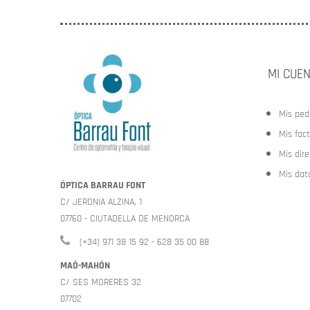
MI CUE
Mis ped
Mis fac
Mis dir
Mis dat
ÓPTICA BARRAU FONT
C/ JERONIA ALZINA, 1
07760 - CIUTADELLA DE MENORCA
(+34) 971 38 15 92 - 628 35 00 88
MAÓ-MAHÓN
C/ SES MORERES 32
07702