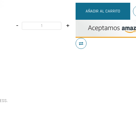
AÑADIR AL CARRITO
-
+
ESS.