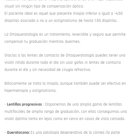
visual sin ningún tipo de compensación óptica.
El paciente ideal es aquel que presente miopía inferior o igual a -4,50
dioptrías asociada o no a un astigmatismo de hasta 1.50 dioptrías.
La Ortoqueratología es un tratamiento, reversible y seguro que permite
compensar tu graduación mientras duermes.
Gracias a las lentes de contacto de Ortoqueratología puedes tener una
visión nítida durante todo el día sin usar gafas ni lentes de contacto
durante el día y sin necesidad de cirugía refractiva.
Básicamente se trata la miopía, aunque también puede ser efectiva en
hipermetropía y astigmatismo.
-
Lentillas progresivas
:
Disponemos de una amplia gama de lentillas
multifocales de amplio rango de graduación, con ellas conseguimos una
visión óptima tanto en lejos como en cerca en casos de vista cansada.
-
Queratocono:
Es una patología degenerativa de la córnea (la parte