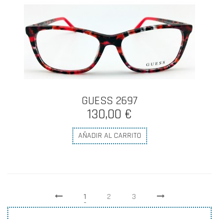
GUESS 2697
130,00 €
AÑADIR AL CARRITO
1
2
3