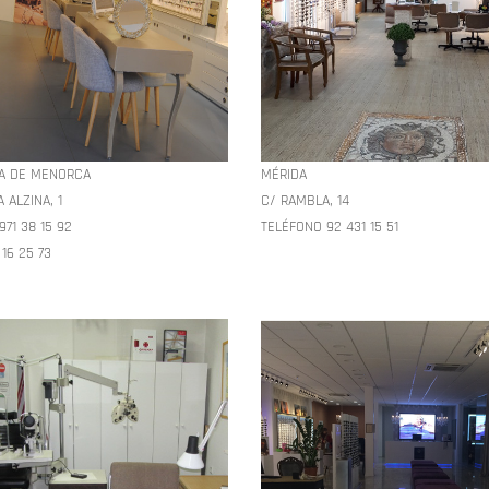
LA DE MENORCA
MÉRIDA
 ALZINA, 1
C/ RAMBLA, 14
71 38 15 92
TELÉFONO 92 431 15 51
16 25 73